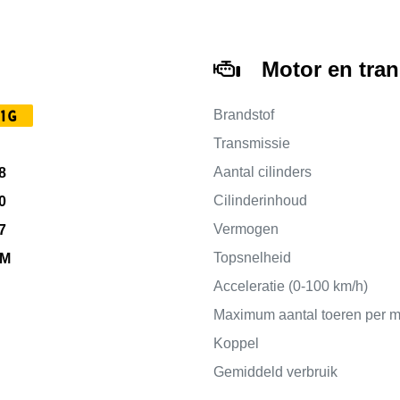
Motor en tra
1G
Brandstof
Transmissie
Aantal cilinders
8
Cilinderinhoud
0
Vermogen
7
Topsnelheid
KM
Acceleratie (0-100 km/h)
Maximum aantal toeren per m
Koppel
Gemiddeld verbruik